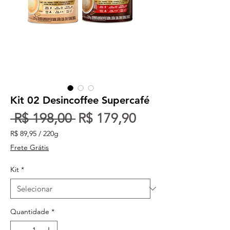
Kit 02 Desincoffee Supercafé
Preço normal
Preço promocio
 R$ 198,00 
R$ 179,90
R$ 89,95
/
220g
R$ 89,95
Frete Grátis
por
220
Kit
*
gramas
Quantidade
*