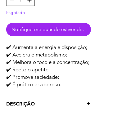
Esgotado
Notifique-me quando estiver disponível
✔️ Aumenta a energia e disposição;
✔️ Acelera o metabolismo;
✔️ Melhora o foco e a concentração;
✔️ Reduz o apetite;
✔️ Promove saciedade;
✔️ É prático e saboroso.
DESCRIÇÃO
Escolha seu Kit favorito!
Combina ingredientes premium em uma
formulação exclusiva. Possui 100mg de