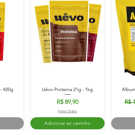
ida
Visualização rápida
Vi
- 420g
Uêvo Proteína 21g - 1kg
Album
Preço
Pre
R$ 89,90
R$ 
Frete Grátis
Adicionar ao carrinho