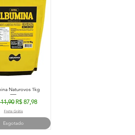
sualização rápida
ina Naturovos 1kg
ço normal
Preço promocional
111,90
R$ 87,98
Frete Grátis
Esgotado