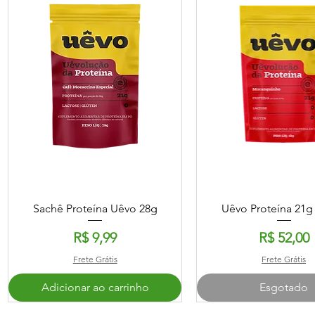
Visualização rápida
Visualização ráp
Sachê Proteína Uêvo 28g
Uêvo Proteína 21g 
Preço
Preço
R$ 9,99
R$ 52,00
Frete Grátis
Frete Grátis
Adicionar ao carrinho
Esgotado