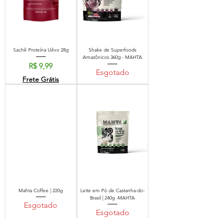
Sachê Proteína Uêvo 28g
Shake de Superfoods
Amazônicos 360g - MAHTA
Preço
R$ 9,99
Esgotado
Frete Grátis
Mahta Coffee | 220g
Leite em Pó de Castanha-do-
Brasil | 240g -MAHTA
Esgotado
Esgotado