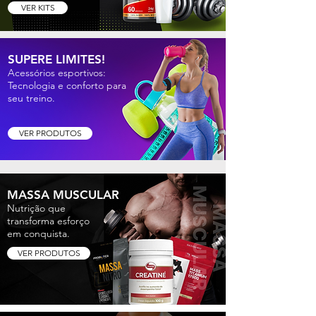
VER KITS
SUPERE LIMITES!
Acessórios esportivos:
Tecnologia e conforto para
seu treino.
VER PRODUTOS
MASSA MUSCULAR
Nutrição que
transforma esforço
em conquista.
VER PRODUTOS