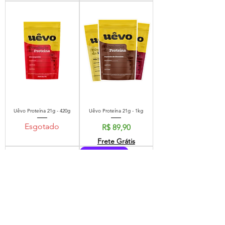
Uêvo Proteína 21g - 420g
Uêvo Proteína 21g - 1kg
Esgotado
Preço
R$ 89,90
Frete Grátis
LANÇAMENTO