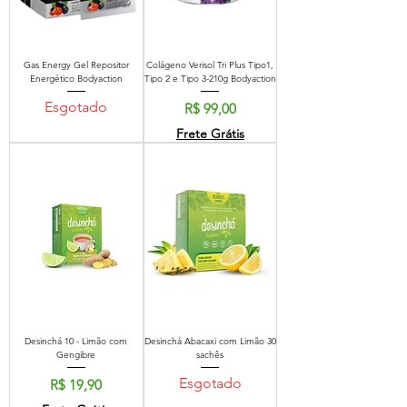
Gas Energy Gel Repositor
Colágeno Verisol Tri Plus Tipo1,
Energético Bodyaction
Tipo 2 e Tipo 3-210g Bodyaction
Esgotado
Preço
R$ 99,00
Frete Grátis
Desinchá 10 - Limão com
Desinchá Abacaxi com Limão 30
Gengibre
sachês
Esgotado
Preço
R$ 19,90