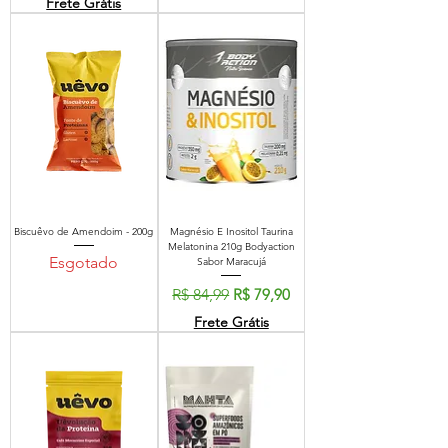
Frete Grátis
Biscuêvo de Amendoim - 200g
Magnésio E Inositol Taurina
Melatonina 210g Bodyaction
Esgotado
Sabor Maracujá
Preço normal
Preço promocional
R$ 84,99
R$ 79,90
Frete Grátis