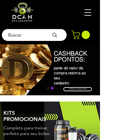
CASHBACK
DPONTOS:
parte do valor da
compra retorna ao
seu
cadastro
CRIAR CADASTRO
KITS
PROMOCIONAIS
Completo para treinar,
perfeito para seu bolso.