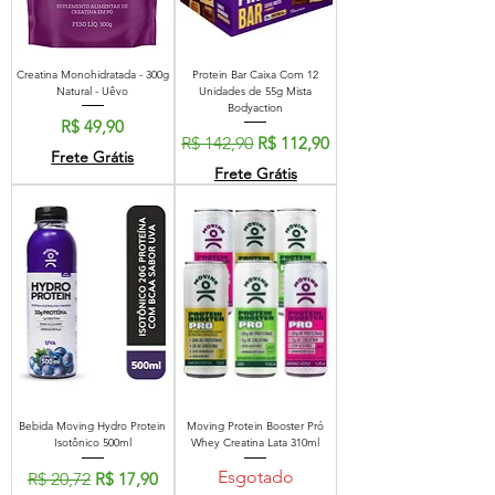
Creatina Monohidratada - 300g
Protein Bar Caixa Com 12
Natural - Uêvo
Unidades de 55g Mista
Bodyaction
Preço
R$ 49,90
Preço normal
Preço promocional
R$ 142,90
R$ 112,90
Frete Grátis
Frete Grátis
Bebida Moving Hydro Protein
Moving Protein Booster Pró
Isotônico 500ml
Whey Creatina Lata 310ml
Esgotado
Preço normal
Preço promocional
R$ 20,72
R$ 17,90