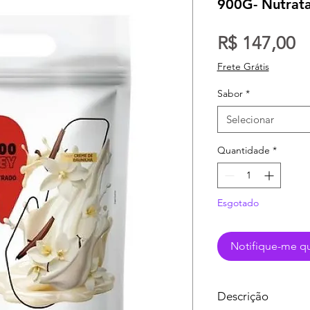
900G- Nutrat
P
R$ 147,00
Frete Grátis
Sabor
*
Selecionar
Quantidade
*
Esgotado
Notifique-me qu
Descrição