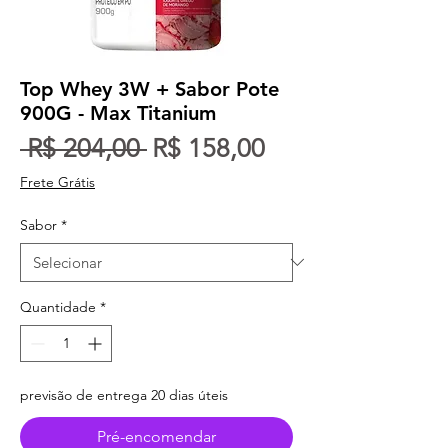
Top Whey 3W + Sabor Pote
900G - Max Titanium
Preço normal
Preço promocio
 R$ 204,00 
R$ 158,00
Frete Grátis
Sabor
*
Quantidade
*
previsão de entrega 20 dias úteis
Pré-encomendar